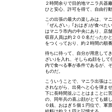
２時間余りで目的地マニラ兵器
ひと安心、許可を得て、自由行
この出張の最大の楽しみは、マ
「ぜんざい」｢おはぎ｣が食べた
はマニラ市内の中央にあり、店
収容人員は約２００名だったか
をつくっており、約２時間の順
待ちに待って、自分が用意してき
ざい｣を入れ、そしらぬ顔をして
内で食べる事が条件であるが、
ものだ。
こういうことで、マニラ出張はこ
されながら、出発へと心を弾ま
下に長時間並ぶことはまことに
の、同年兵の喜ぶ顔がとても嬉
０銭、おはぎ５個１円位で、軍
給料は約２１円と記憶する。