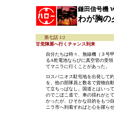
鎌田信号機 Web
わが胸の
第七話 1/2
甘党陣屋へ行くチャンス到来
自分たちは時々、無線機（３号
るA乾電池ならびに真空管の受領
てマニラに行くことがあった。
ロスパニオス駐屯地を出発して
を、他の部隊員と数名で貨物自
て立ちっぱなし。国道とはいっ
のでこぼこ道で、車の揺れがと
かったが、ひそかな目的をもつ
ニラ市へ到着すればと心を躍ら