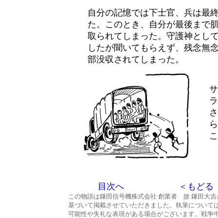
自分の記憶では下士官、兵は最
た。このとき、自分が最後まで
取られてしまった。守護神とし
したが聞いてもらえず、残念無
部没収されてしまった。
サ
ラ
さ
ら
こ
目次へ
＜もどる
この物語は鎌田信号機株式会社 創業者 故 鎌田大
基づいて掲載させていただきました。執筆について
可能性や失礼な表現がある場合がございます。戦争