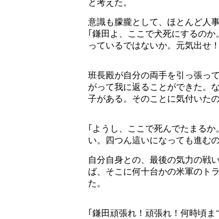
と考えた。
意識も朦朧として、ほとんど人
｢鎌田よ、ここで犬死にするのか
っているではないか。元気出せ！
班長殿が自分の両手を引っ張っ
がって我に返ることができた。
子がある。そのことに気付いた
｢ようし、ここで死んでたまるか
い。四つん這いになっても進むの
自分自身との、最後の気力の戦
ば、そこに何十台かの米軍のト
た。
｢鎌田頑張れ！頑張れ！何時頃ま