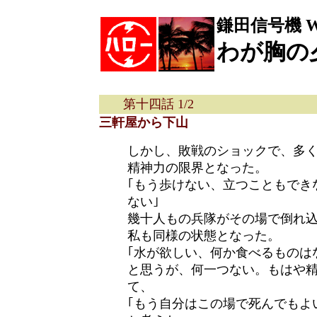
鎌田信号機 Web
わが胸の
第十四話 1/2
三軒屋から下山
しかし、敗戦のショックで、多
精神力の限界となった。
｢もう歩けない、立つこともでき
ない｣
幾十人もの兵隊がその場で倒れ
私も同様の状態となった。
｢水が欲しい、何か食べるものは
と思うが、何一つない。もはや
て、
｢もう自分はこの場で死んでもよ