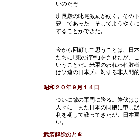
いのだぞ｣
班長殿の叱咤激励が続く。その
夢中であった。そしてようやく
することができた。
今から回顧して思うことは、日
たちに｢死の行軍｣をさせたが、
いうことだ。米軍のわれわれ敗
はソ連の日本兵に対する非人間
昭和２０年９月１４日
ついに敵の軍門に降る。降伏は
人々に、また日本の同胞に申し
利を期して戦ってきたが、日本
い。
武装解除のとき