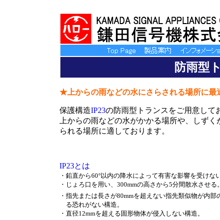
防雨型
★上からの雨などの水にさらされる場所に最
保護構造
IP23
の防雨型トランスをご用意して
上からの雨などの水がかかる場所や、しずく
られる場所に適しております。
IP23とは
・
鉛直から60°以内の降水によって有害な影響を受けな
・
じょろ口を用い、300mmの高さから5分間散水させる
・
指先または長さが80mmを超えない指先類似物が内部
る恐れがない構造。
・
直径12mmを超える固形物体が侵入しない構造。