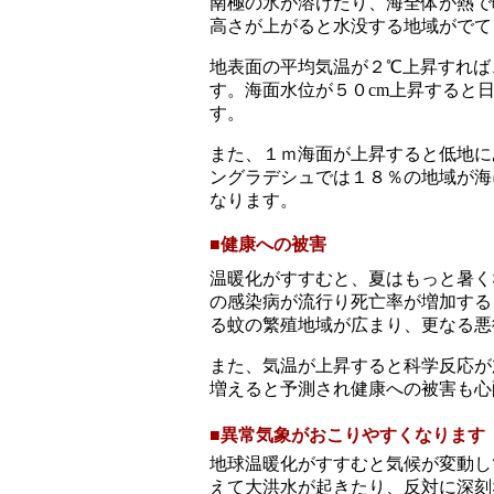
南極の氷が溶けたり、海全体が熱で
高さが上がると水没する地域がでて
地表面の平均気温が２℃上昇すれば
す。海面水位が５０cm上昇すると
す。
また、１ｍ海面が上昇すると低地に
ングラデシュでは１８％の地域が海
なります。
■
健康への被害
温暖化がすすむと、夏はもっと暑く
の感染病が流行り死亡率が増加する
る蚊の繁殖地域が広まり、更なる悪
また、気温が上昇すると科学反応が
増えると予測され健康への被害も心
■
異常気象がおこりやすくなります
地球温暖化がすすむと気候が変動し
えて大洪水が起きたり、反対に深刻