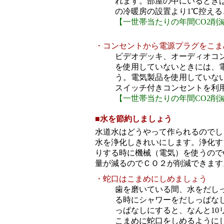
れます。部屋の中にいるとき
の冷暖房の設置より1℃控え
【一世帯当たりの年間CO2削減
・コンセントから電源プラグをこま
ビデオデッキ、オーディオコ
を使用していないときには、
う。電気製品を使用していな
スイッチ付きコンセントを利
【一世帯当たりの年間CO2削減
■
水を節約しましょう
水道水はどうやって作られるのでし
水を浄化しきれいにします。浄化す
りする時に機械（電気）を使うので
量が減るのでＣＯ２が削減できます
・蛇口はこまめにしめましょう
歯を磨いている間、水をだし
る時にシャワーをだしっぱな
っぱなしにすると、なんと10
こまめに蛇口をしめるように