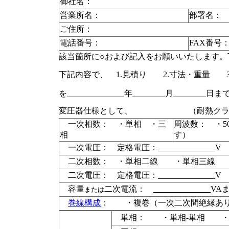
御社名：
営業所名：
部署名：
ご住所：
電話番号：
FAX番号
該当箇所に○および記入をお願いいたします。
下記内容で、 1.見積り 2.寸法・重量 3
を
年
月
日ま
変圧器仕様として、
（耐熱ク
一次相数： ・単相 ・三
周波数： ・5
相
す）
一次電圧： 定格電圧：
V
二次相数： ・単相二線 ・単相三線 
二次電圧： 定格電圧：
V
容量
二次電流：
VA
または
巻線構成
： ・複巻（一次二次間絶縁あ
単相： ・単相-単相 ・単