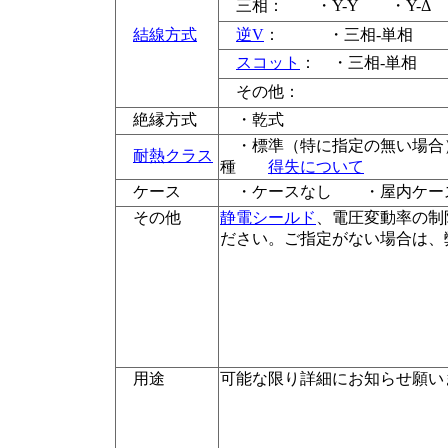
三相： ・Y-Y ・Y-Δ 
結線方式
逆V
： ・三相-単相 ・
スコット
： ・三相-単相 
その他：
絶縁方式
・乾式
・標準（特に指定の無い場
耐熱クラス
種
得失について
ケース
・ケースなし ・屋内ケー
その他
静電シールド
、電圧変動率の制
ださい。ご指定がない場合は、
用途
可能な限り詳細にお知らせ願い