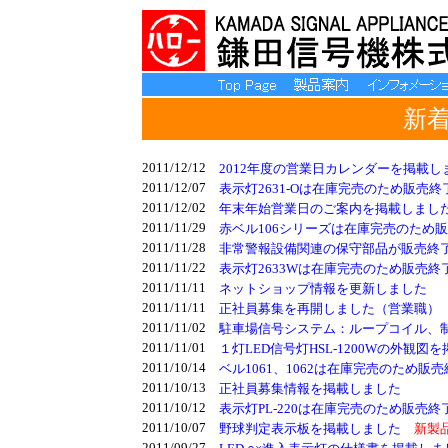
新着
2011/12/12
2012年度の営業日カレンダーを掲載し
2011/12/07
表示灯2631-Oは在庫完売のため販
2011/12/02
年末年始営業日のご案内を掲載しまし
2011/11/29
赤ベル106シリーズは在庫完売のため
2011/11/28
非常警報設備関連の保守部品が販売終
2011/11/22
表示灯2633Wは在庫完売のため販売
2011/11/11
ネットショップ情報を更新しました
2011/11/11
正社員募集を再開しました（営業職）
2011/11/02
駐車場信号システム：ループコイル、
2011/11/01
１灯LED信号灯HSL-1200Wの外観図
2011/10/14
ベル1061、1062は在庫完売のため
2011/10/13
正社員募集情報を掲載しました
2011/10/12
表示灯PL-220は在庫完売のため販
2011/10/07
野球判定表示板を掲載しました
新製
2011/09/27