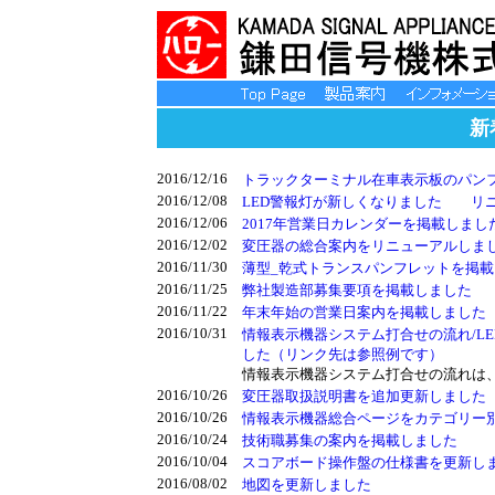
新
2016/12/16
トラックターミナル在車表示板のパン
2016/12/08
LED警報灯が新しくなりました
リ
2016/12/06
2017年営業日カレンダーを掲載しまし
2016/12/02
変圧器の総合案内をリニューアルしま
2016/11/30
薄型_乾式トランスパンフレットを掲
2016/11/25
弊社製造部募集要項を掲載しました
2016/11/22
年末年始の営業日案内を掲載しました
2016/10/31
情報表示機器システム打合せの流れ/L
した（リンク先は参照例です）
情報表示機器システム打合せの流れは
2016/10/26
変圧器取扱説明書を追加更新しました
2016/10/26
情報表示機器総合ページをカテゴリー
2016/10/24
技術職募集の案内を掲載しました
2016/10/04
スコアボード操作盤の仕様書を更新し
2016/08/02
地図を更新しました