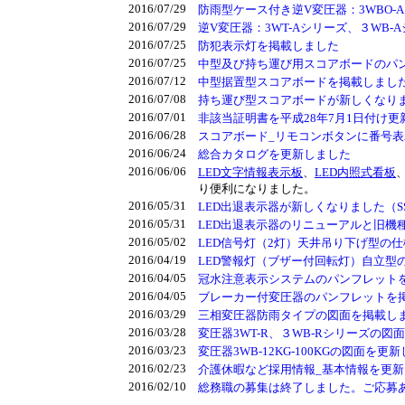
2016/07/29
防雨型ケース付き逆V変圧器：3WBO-
2016/07/29
逆V変圧器：3WT-Aシリーズ、３WB
2016/07/25
防犯表示灯を掲載しました
2016/07/25
中型及び持ち運び用スコアボードのパ
2016/07/12
中型据置型スコアボードを掲載しまし
2016/07/08
持ち運び型スコアボードが新しくなり
2016/07/01
非該当証明書を平成28年7月1日付け更
2016/06/28
スコアボード_リモコンボタンに番号
2016/06/24
総合カタログを更新しました
2016/06/06
LED文字情報表示板
、
LED内照式看板
り便利になりました。
2016/05/31
LED出退表示器が新しくなりました（S
2016/05/31
LED出退表示器のリニューアルと旧機
2016/05/02
LED信号灯（2灯）天井吊り下げ型の
2016/04/19
LED警報灯（ブザー付回転灯）自立型
2016/04/05
冠水注意表示システムのパンフレット
2016/04/05
ブレーカー付変圧器のパンフレットを
2016/03/29
三相変圧器防雨タイプの図面を掲載し
2016/03/28
変圧器3WT-R、３WB-Rシリーズの図
2016/03/23
変圧器3WB-12KG-100KGの図面を更
2016/02/23
介護休暇など採用情報_基本情報を更
2016/02/10
総務職の募集は終了しました。ご応募